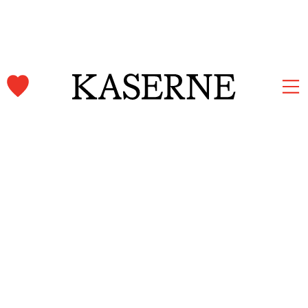
Kaserne Basel Newsletter
Jetzt anmelden und auf dem Laufenden bleiben.
Vorname und Nachname
E-Mail-Adresse
*
Anmelden