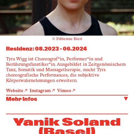
© Fabienne Bieri
Residenz
:
08.2023
-
06.2024
Tyra Wigg ist Choreograf*in, Performer*in und
Berührungsfanatiker*in. Ausgebildet in Zeitgenössischem
Tanz, Somatik und Massagetherapie, macht Tyra
choreografische Performances, die subjektive
Körperwahrnehmungen erweitern.
Website
Instagram
Vimeo
Mehr Infos
Yanik Soland
(Basel)