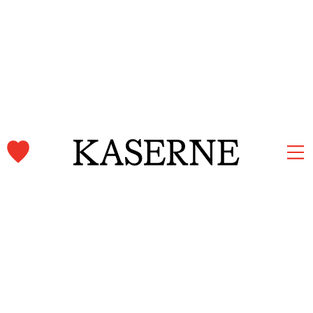
Kaserne Basel Newsletter
Jetzt anmelden und auf dem Laufenden bleiben.
Vorname und Nachname