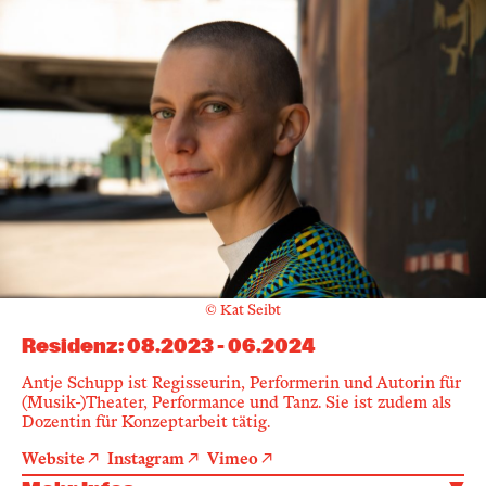
© Kat Seibt
Residenz
:
08.2023
-
06.2024
Antje Schupp ist Regisseurin, Performerin und Autorin für
(Musik-)Theater, Performance und Tanz. Sie ist zudem als
Dozentin für Konzeptarbeit tätig.
Website
Instagram
Vimeo