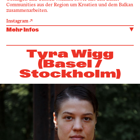
Communities aus der Region um Kroatien und dem Balkan
zusammenarbeiten.
Instagram
Mehr Infos
Tyra Wigg
(Basel /
Stockholm)