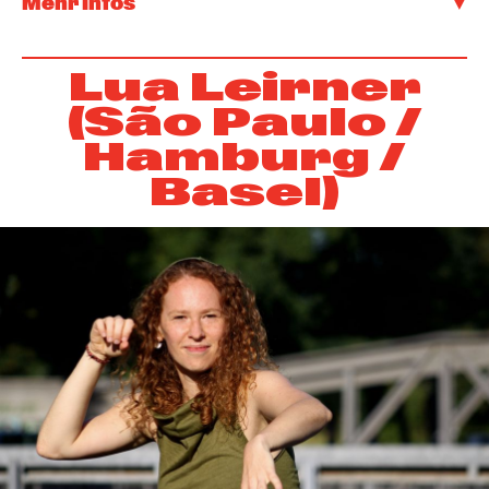
Mehr Infos
Lua Leirner
(São Paulo /
Hamburg /
Basel)