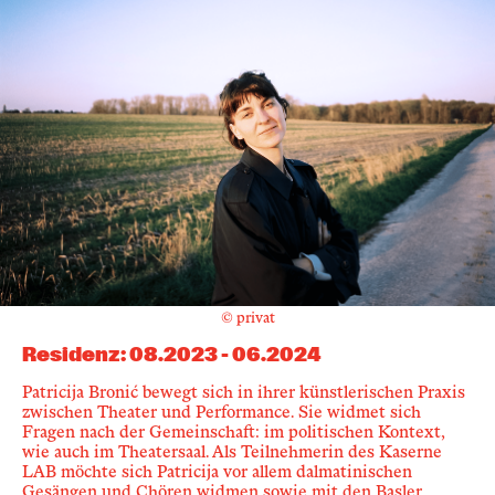
© privat
Residenz
:
08.2023
-
06.2024
Patricija Bronić bewegt sich in ihrer künstlerischen Praxis
zwischen Theater und Performance. Sie widmet sich
Fragen nach der Gemeinschaft: im politischen Kontext,
wie auch im Theatersaal. Als Teilnehmerin des Kaserne
LAB möchte sich Patricija vor allem dalmatinischen
Gesängen und Chören widmen sowie mit den Basler