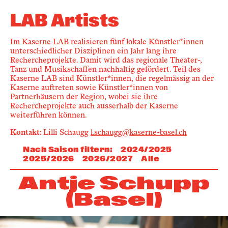
Newsletter
LAB Artists
Im Kaserne LAB realisieren fünf lokale Künstler*innen
KaBar/ZischBar
unterschiedlicher Disziplinen ein Jahr lang ihre
Rechercheprojekte. Damit wird das regionale Theater-,
Tanz und Musikschaffen nachhaltig gefördert. Teil des
Über uns
Kaserne LAB sind Künstler*innen, die regelmässig an der
Kaserne auftreten sowie Künstler*innen von
Partnerhäusern der Region, wobei sie ihre
Rechercheprojekte auch ausserhalb der Kaserne
Residenzen
weiterführen können.
Kontakt:
Lilli Schaugg
l.schaugg@kaserne-basel.ch
Mitmachen
Nach Saison filtern
:
2024
/
2025
2025
/
2026
2026
/
2027
Alle
Service
Antje Schupp
(Basel)
Archiv