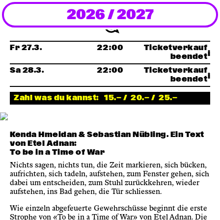
2026 / 2027
Newsletter
KaBar/ZischBar
Fr 27.3.
22:00
Ticketverkauf
beendet
Sa 28.3.
22:00
Ticketverkauf
Über uns
beendet
Zahl was du kannst:
15.— /
20.— /
25.—
Residenzen
Kenda Hmeidan & Sebastian Nübling. Ein Text
Mitmachen
von Etel Adnan:
To be in a Time of War
Service
Nichts sagen, nichts tun, die Zeit markieren, sich bücken,
aufrichten, sich tadeln, aufstehen, zum Fenster gehen, sich
dabei um entscheiden, zum Stuhl zurückkehren, wieder
aufstehen, ins Bad gehen, die Tür schliessen.
Archiv
Wie einzeln abgefeuerte Gewehrschüsse beginnt die erste
Strophe von «To be in a Time of War» von Etel Adnan. Die