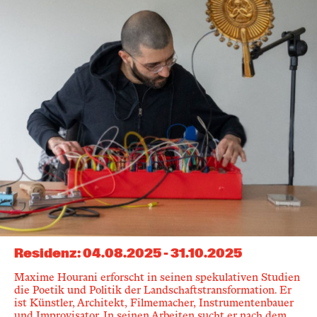
Residenz
:
04.08.2025
-
31.10.2025
Maxime Hourani erforscht in seinen spekulativen Studien
die Poetik und Politik der Landschaftstransformation. Er
ist Künstler, Architekt, Filmemacher, Instrumentenbauer
und Improvisator. In seinen Arbeiten sucht er nach dem