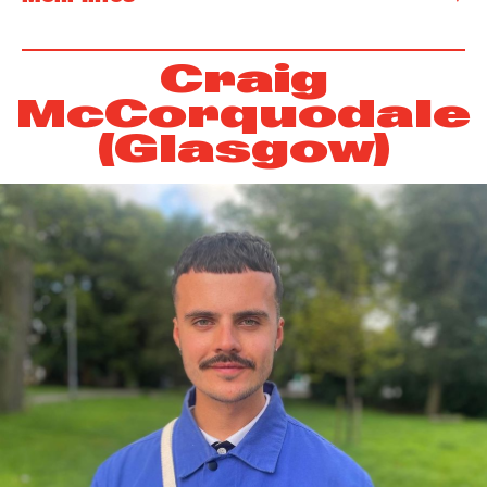
Craig
McCorquodale
(Glasgow)