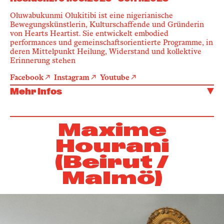
Oluwabukunmi Olukitibi ist eine nigerianische
Bewegungskünstlerin, Kulturschaffende und Gründerin
von Hearts Heartist. Sie entwickelt embodied
performances und gemeinschaftsorientierte Programme, in
deren Mittelpunkt Heilung, Widerstand und kollektive
Erinnerung stehen
Facebook
Instagram
Youtube
Mehr Infos
Maxime
Hourani
(Beirut /
Malmö)