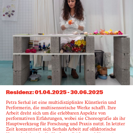
Residenz
:
01.04.2025
-
30.06.2025
Petra Serhal ist eine multidisziplinäre Künstlerin und
Performerin, die multisensorische Werke schafft. Ihre
Arbeit dreht sich um die erlebbaren Aspekte von
performativen Erfahrungen, wobei sie Choreografie als ihr
Hauptwerkzeug für Forschung und Praxis nutzt. In letzter
Zeit konzentriert sich Serhals Arbeit auf olfaktorische