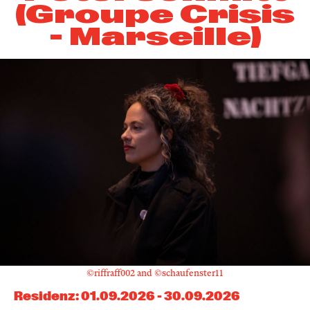
(Groupe Crisis
- Marseille)
©riffraff002 and ©schaufenster11
Residenz
:
01.09.2026
-
30.09.2026