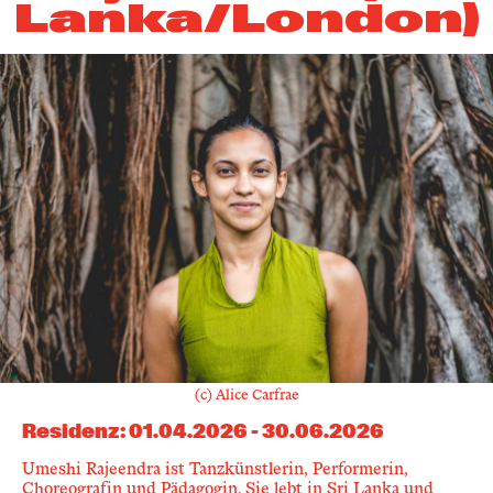
Lanka/London)
(c) Alice Carfrae
Residenz
:
01.04.2026
-
30.06.2026
Umeshi Rajeendra ist Tanzkünstlerin, Performerin,
Choreografin und Pädagogin. Sie lebt in Sri Lanka und