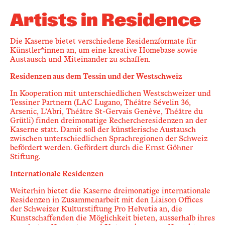
Newsletter
Artists in Residence
Die Kaserne bietet verschiedene Residenzformate für
KaBar/ZischBar
Künstler*innen an, um eine kreative Homebase sowie
Austausch und Miteinander zu schaffen.
Über uns
Residenzen aus dem Tessin und der Westschweiz
In Kooperation mit unterschiedlichen Westschweizer und
Tessiner Partnern (LAC Lugano,
Théâtre Sévelin 36
,
Residenzen
Arsenic, L’Abri,
Théâtre St-Gervais Genève
,
Théâtre du
Grütli
) finden dreimonatige Rechercheresidenzen an der
Kaserne statt. Damit soll der künstlerische Austausch
Mitmachen
zwischen unterschiedlichen Sprachregionen der Schweiz
befördert werden. Gefördert durch die Ernst Göhner
Stiftung.
Service
Internationale Residenzen
Weiterhin bietet die Kaserne dreimonatige internationale
Residenzen in Zusammenarbeit mit den Liaison Offices
Archiv
der Schweizer Kulturstiftung Pro Helvetia an, die
Kunstschaffenden die Möglichkeit bieten, ausserhalb ihres