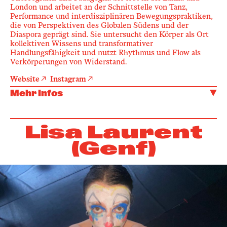
London und arbeitet an der Schnittstelle von Tanz,
Performance und interdisziplinären Bewegungspraktiken,
die von Perspektiven des Globalen Südens und der
Diaspora geprägt sind. Sie untersucht den Körper als Ort
kollektiven Wissens und transformativer
Handlungsfähigkeit und nutzt Rhythmus und Flow als
Verkörperungen von Widerstand.
Website
Instagram
Mehr Infos
Lisa Laurent
(Genf)