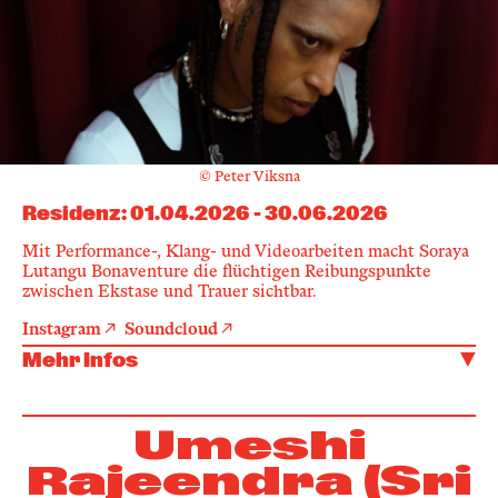
© Peter Viksna
Residenz
:
01.04.2026
-
30.06.2026
Mit Performance-, Klang- und Videoarbeiten macht Soraya
Lutangu Bonaventure die flüchtigen Reibungspunkte
zwischen Ekstase und Trauer sichtbar.
Instagram
Soundcloud
Mehr Infos
Umeshi
Rajeendra (Sri