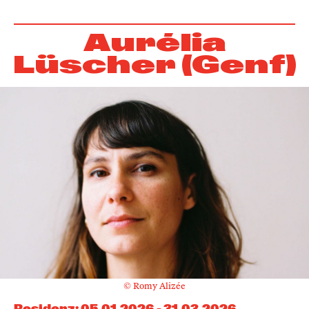
Aurélia
Lüscher (Genf)
© Romy Alizée