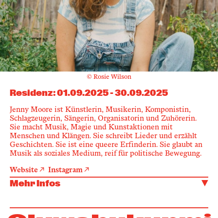
© Rosie Wilson
Residenz
:
01.09.2025
-
30.09.2025
Jenny Moore ist Künstlerin, Musikerin, Komponistin,
Schlagzeugerin, Sängerin, Organisatorin und Zuhörerin.
Sie macht Musik, Magie und Kunstaktionen mit
Menschen und Klängen. Sie schreibt Lieder und erzählt
Geschichten. Sie ist eine queere Erfinderin. Sie glaubt an
Musik als soziales Medium, reif für politische Bewegung.
Website
Instagram
Mehr Infos