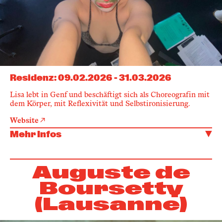
Residenz
:
09.02.2026
-
31.03.2026
Lisa lebt in Genf und beschäftigt sich als Choreografin mit
dem Körper, mit Reflexivität und Selbstironisierung.
Website
Mehr Infos
Auguste de
Boursetty
(Lausanne)