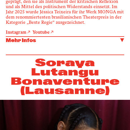
geprägt, den sie als Instrument der kritischen Reflexion
und als Mittel des politischen Widerstands einsetzt. Im
Jahr 2025 wurde Jéssica Teixeira für ihr Werk MONGA mit
dem renommiertesten brasilianischen Theaterpreis in der
Kategorie „Beste Regie“ ausgezeichnet.
Instagram
Youtube
Mehr Infos
Soraya
Lutangu
Bonaventure
(Lausanne)