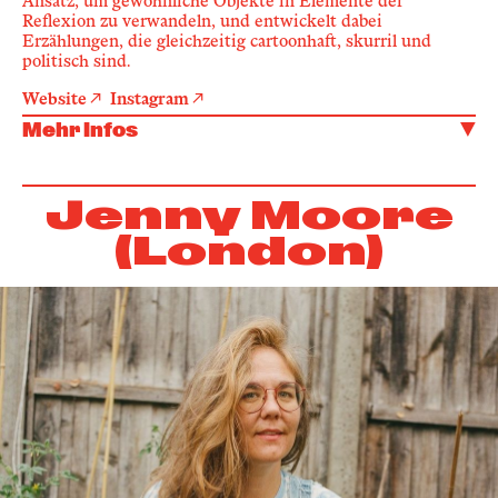
Ansatz, um gewöhnliche Objekte in Elemente der
Reflexion zu verwandeln, und entwickelt dabei
Erzählungen, die gleichzeitig cartoonhaft, skurril und
politisch sind.
Website
Instagram
Mehr Infos
Jenny Moore
(London)