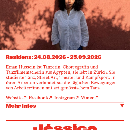
Residenz
:
24.08.2026
-
25.09.2026
Eman Hussein ist Tänzerin, Choreografin und
Tanzfilmemacherin aus Ägypten, sie lebt in Zürich. Sie
studierte Tanz, Street Art, Theater und Kampfsport. In
ihren Arbeiten verbindet sie die täglichen Bewegungen
von Arbeiter*innen mit zeitgenössischem Tanz.
Website
Facebook
Instagram
Vimeo
Mehr Infos
Jéssica