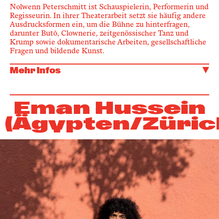
Nolwenn Peterschmitt ist Schauspielerin, Performerin und
Regisseurin. In ihrer Theaterarbeit setzt sie häufig andere
Ausdrucksformen ein, um die Bühne zu hinterfragen,
darunter Butō, Clownerie, zeitgenössischer Tanz und
Krump sowie dokumentarische Arbeiten, gesellschaftliche
Fragen und bildende Kunst.
Mehr Infos
Eman Hussein
(Ägypten/Züric