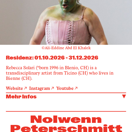
©️Ali-Eddine Abd El Khalek
Residenz
:
01.10.2026
-
31.12.2026
Rebecca Solari (*born 1996 in Blenio, CH) is a
transdisciplinary artist from Ticino (CH) who lives in
Bienne (CH).
Website
Instagram
Youtube
Mehr Infos
Nolwenn
Peterschmitt