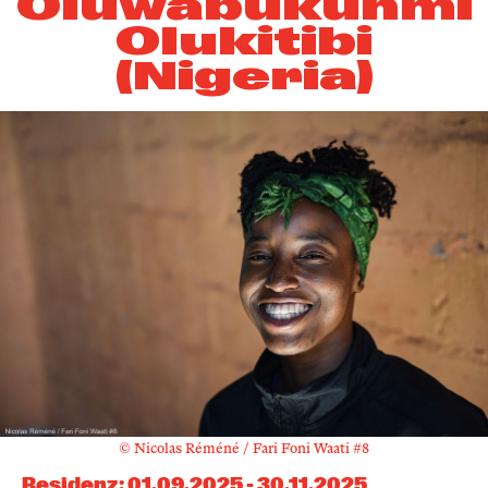
Oluwabukunmi
Olukitibi
(Nigeria)
© Nicolas Réméné / Fari Foni Waati #8
Residenz
:
01.09.2025
-
30.11.2025