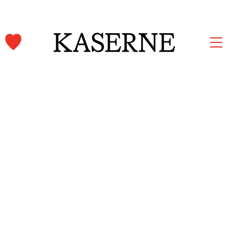
Kaserne Basel Newsletter
Jetzt anmelden und auf dem Laufenden bleiben.
Vorname und Nachname
E-Mail-Adresse*
Anmelden