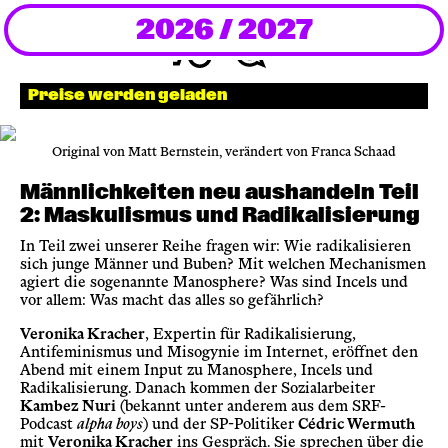
2026 / 2027
Newsletter
KaBar/ZischBar
Preise werden geladen
Über uns
Original von Matt Bernstein, verändert von Franca Schaad
Männlichkeiten neu aushandeln Teil
Residenzen
2: Maskulismus und Radikalisierung
In Teil zwei unserer Reihe fragen wir: Wie radikalisieren
sich junge Männer und Buben? Mit welchen Mechanismen
Mitmachen
agiert die sogenannte Manosphere? Was sind Incels und
vor allem: Was macht das alles so gefährlich?
Veronika Kracher
, Expertin für Radikalisierung,
Service
Antifeminismus und Misogynie im Internet, eröffnet den
Abend mit einem Input zu Manosphere, Incels und
Radikalisierung. Danach kommen der Sozialarbeiter
Archiv
Kambez Nuri
(bekannt unter anderem aus dem SRF-
Podcast
alpha boys
) und der SP-Politiker
Cédric Wermuth
mit
Veronika Kracher
ins Gespräch. Sie sprechen über die