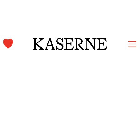
Kaserne Basel Newsletter
Jetzt anmelden und auf dem Laufenden bleiben.
Vorname und Nachname
E-Mail-Adresse*