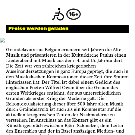
Newsletter
KaBar/ZischBar
Preise werden geladen
Über uns
Graindelavoix aus Belgien erneuern seit Jahren die Alte
Musik und präsentieren in der Kulturkirche Paulus einen
Liederabend mit Musik aus dem 14. und 15. Jahrhundert.
Residenzen
Die Zeit war von zahlreichen kriegerischen
Auseinandersetzungen in ganz Europa geprägt, die auch in
den Musikalischen Kompositionen dieser Zeit ihre Spuren
Mitmachen
hinterlassen hat. Der Titel ist dabei einem Gedicht des
englischen Poeten Wilfred Owen über die Grauen des
ersten Weltkrieges entlehnt, der aus unterschiedlichen
Gründen als erster Krieg der Moderne galt. Die
Service
Rekontextualisierung dieser über 500 Jahre alten Musik
durch Graindelavoix ist auch als ein Kommentar auf die
aktuellen kriegerischen Zeiten der Nachmoderne zu
Archiv
verstehen. Im Anschluss an das Konzert gibt es ein
Künstlergespräch zwischen Björn Schmelzer, dem Leiter
des Ensembles und der in Basel ansässigen Medien- und