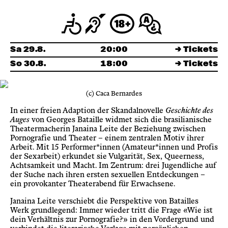
Newsletter
KaBar/ZischBar
Sa 29.8.
20:00
→ Tickets
So 30.8.
18:00
→ Tickets
Über uns
(c) Caca Bernardes
Residenzen
In einer freien Adaption der Skandalnovelle
Geschichte des
Auges
von Georges Bataille widmet sich die brasilianische
Theatermacherin Janaina Leite der Beziehung zwischen
Pornografie und Theater – einem zentralen Motiv ihrer
Mitmachen
Arbeit. Mit 15 Performer*innen (Amateur*innen und Profis
der Sexarbeit) erkundet sie Vulgarität, Sex, Queerness,
Achtsamkeit und Macht. Im Zentrum: drei Jugendliche auf
Service
der Suche nach ihren ersten sexuellen Entdeckungen –
ein provokanter Theaterabend für Erwachsene.
Janaina Leite verschiebt die Perspektive von Batailles
Archiv
Werk grundlegend: Immer wieder tritt die Frage «Wie ist
dein Verhältnis zur Pornografie?» in den Vordergrund und