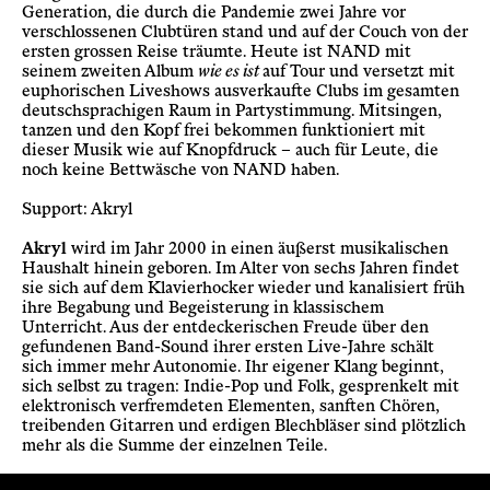
Generation, die durch die Pandemie zwei Jahre vor
verschlossenen Clubtüren stand und auf der Couch von der
ersten grossen Reise träumte. Heute ist NAND mit
seinem zweiten Album
wie es ist
auf Tour und versetzt mit
euphorischen Liveshows ausverkaufte Clubs im gesamten
deutschsprachigen Raum in Partystimmung. Mitsingen,
tanzen und den Kopf frei bekommen funktioniert mit
dieser Musik wie auf Knopfdruck
–
auch für Leute, die
noch keine Bettwäsche von NAND haben.
Support: Akryl
Akryl
wird im Jahr 2000 in einen äußerst musikalischen
Haushalt hinein geboren. Im Alter von sechs Jahren findet
sie sich auf dem Klavierhocker wieder und kanalisiert früh
ihre Begabung und Begeisterung in klassischem
Unterricht. Aus der entdeckerischen Freude über den
gefundenen Band-Sound ihrer ersten Live-Jahre schält
sich immer mehr Autonomie. Ihr eigener Klang beginnt,
sich selbst zu tragen: Indie-Pop und Folk, gesprenkelt mit
elektronisch verfremdeten Elementen, sanften Chören,
treibenden Gitarren und erdigen Blechbläser sind plötzlich
mehr als die Summe der einzelnen Teile.