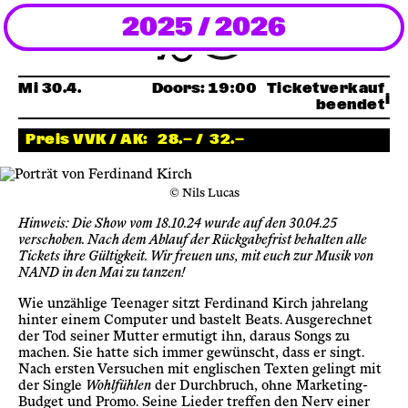
2025 / 2026
Newsletter
KaBar/ZischBar
Mi 30.4.
Doors:
19:00
Ticketverkauf
beendet
Über uns
Preis VVK / AK:
28.— /
32.—
Residenzen
© Nils Lucas
Hinweis: Die Show vom 18.10.24 wurde auf den 30.04.25
verschoben. Nach dem Ablauf der Rückgabefrist behalten alle
Mitmachen
Tickets ihre Gültigkeit. Wir freuen uns, mit euch zur Musik von
NAND in den Mai zu tanzen!
Wie unzählige Teenager sitzt Ferdinand Kirch jahrelang
Service
hinter einem Computer und bastelt Beats. Ausgerechnet
der Tod seiner Mutter ermutigt ihn, daraus Songs zu
machen. Sie hatte sich immer gewünscht, dass er singt.
Archiv
Nach ersten Versuchen mit englischen Texten gelingt mit
der Single
Wohlfühlen
der Durchbruch, ohne Marketing-
Budget und Promo. Seine Lieder treffen den Nerv einer