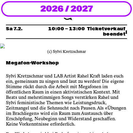
2026 / 2027
Newsletter
KaBar/ZischBar
Sa 7.2.
10:00
— 13:00
Ticketverkauf
beendet
Über uns
(c) Sylvi Kretzschmar
Residenzen
Megafon-Workshop
Sylvi Kretzschmar und LAB Artist Rahel Kraft laden euch
Mitmachen
ein, gemeinsam zu singen und laut zu werden! Die eigene
Stimme rückt durch die Arbeit mit Megafonen im
öffentlichen Raum in einen aktivistischen Kontext. Mit
Beats und mehrstimmigen Songs verstärken Rahel und
Service
Sylvi feministische Themen wie Leistungsdruck,
Zeitmangel und die Sehnsucht nach Pausen. Als «Übungen
im Brachliegen» wird ein Raum zum Austausch über
Archiv
Erschöpfung, Neubeginn und Widerstand geschaffen.
Keine Vorkenntnisse erforderlich.