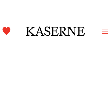
Kaserne Basel Newsletter
Jetzt anmelden und auf dem Laufenden bleiben.
Vorname und Nachname
E-Mail-Adresse*
Anmelden