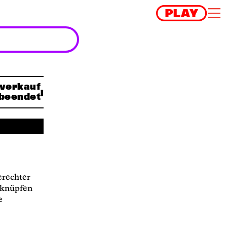
tverkauf
beendet
erechter
 knüpfen
e