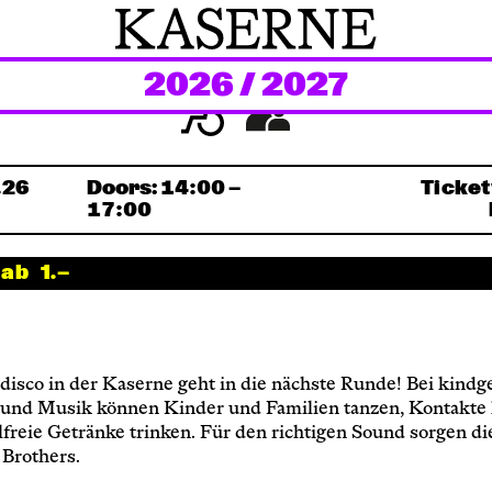
2026 / 2027
Newsletter
KaBar/ZischBar
.26
Doors:
14:00
—
Ticke
17:00
Über uns
s ab
1.—
Residenzen
disco in der Kaserne geht in die nächste Runde! Bei kindg
Mitmachen
 und Musik können Kinder und Familien tanzen, Kontakte
freie Getränke trinken. Für den richtigen Sound sorgen di
 Brothers.