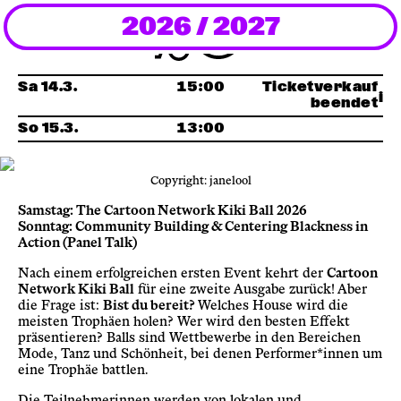
2026 / 2027
Newsletter
KaBar/ZischBar
Sa 14.3.
15:00
Ticketverkauf
beendet
So 15.3.
13:00
Über uns
Copyright: janelool
Residenzen
Samstag: The Cartoon Network Kiki Ball 2026
Sonntag: Community Building & Centering Blackness in
Action (Panel Talk)
Mitmachen
Nach einem erfolgreichen ersten Event kehrt der
Cartoon
Network Kiki Ball
für eine zweite Ausgabe zurück! Aber
Service
die Frage ist:
Bist du bereit?
Welches House wird die
meisten Trophäen holen? Wer wird den besten Effekt
präsentieren? Balls sind Wettbewerbe in den Bereichen
Mode, Tanz und Schönheit, bei denen Performer*innen um
Archiv
eine Trophäe battlen.