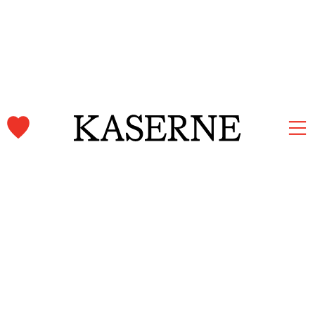
Kaserne Basel Newsletter
Jetzt anmelden und auf dem Laufenden bleiben.
Vorname und Nachname
E-Mail-Adresse
*