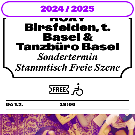
2024 / 2025
Newsletter
ROXY
Birsfelden,​​​​​​​​​ t.
KaBar/ZischBar
Basel &
Tanzbüro Basel
Über uns
Sondertermin
Residenzen
Stammtisch Freie Szene
Mitmachen
Service
Do 1.2.
19:00
Archiv