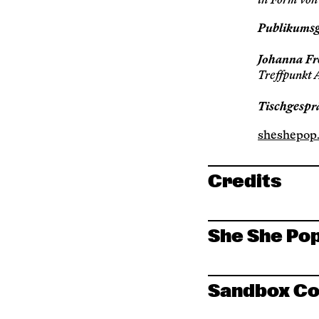
in Form von
Publikums
Johanna Fr
Treffpunkt 
Tischgespr
sheshepop
Credits
She She Po
Sandbox Co