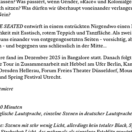
 lassen? Was passiert, wenn Gender, »Race« und Kolonialge
ch sitzen?
Was dürfen wir überhaupt voneinander verlange
Nein?
BE SEATED
entwirft in einem entrückten Nirgendwo einen 
chkeit mit Esstisch, rotem Teppich und Tanzfläche. Als zw
uns einander von entgegengesetzten Seiten - vorsichtig, a
h - und begegnen uns schliesslich in der Mitte...
re fand im Dezember 2025 in Bangalore statt. Danach folgt
e Tour in Zusammenarbeit mit Hebbel am Ufer Berlin, Ka
resden Hellerau, Forum Freies Theater Düsseldorf, Mou
und Spring Festival Utrecht.
emiere
90 Minuten
glische Lautsprache, einzelne Szenen in deutscher Lautsprach
: Szenen mit sehr wenig Licht, allerdings kein totaler Black, S