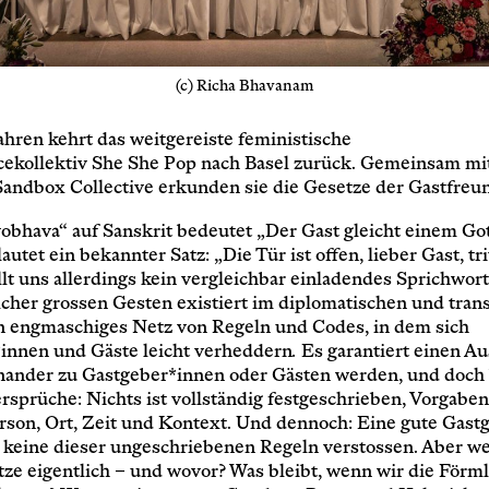
(c) Richa Bhavanam
ahren kehrt das weitgereiste feministische
ekollektiv She She Pop nach Basel zurück. Gemeinsam m
Sandbox Collective erkunden sie die Gesetze der Gastfreu
obhava“ auf Sanskrit bedeutet „Der Gast gleicht einem Got
autet ein bekannter Satz: „Die Tür ist offen, lieber Gast, tri
lt uns allerdings kein vergleichbar einladendes Sprichwort
lcher grossen Gesten existiert im diplomatischen und tran
n engmaschiges Netz von Regeln und Codes, in dem sich
innen und Gäste leicht verheddern
.
Es garantiert einen Au
nander zu Gastgeber*innen oder Gästen werden, und doch 
rsprüche: Nichts ist vollständig festgeschrieben, Vorgabe
erson, Ort, Zeit und Kontext. Und dennoch: Eine gute Gast
 keine dieser ungeschriebenen Regeln verstossen. Aber w
ze eigentlich – und wovor? Was bleibt, wenn wir die Förml