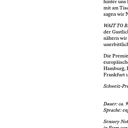
hinter uns
mit am Tis
sagen wir 
WAIT TO 
der Gastli
nähern wir 
unerbittlic
Die Premie
europäisch
Hamburg, D
Frankfurt 
Schweiz-Pr
Dauer: ca. 
Sprache: en
Sensory Note