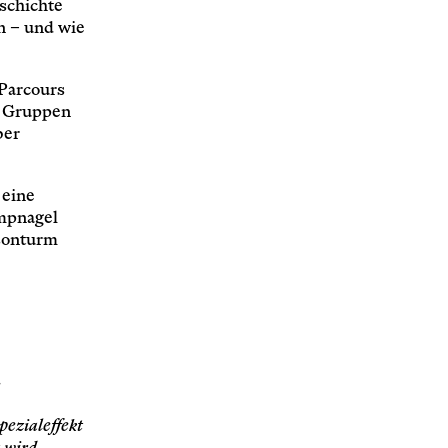
schichte
n
– und wie
Parcours
ei Gruppen
ber
 eine
mpnagel
sonturm
e
pezialeffekt