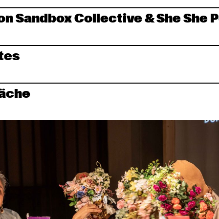
on Sandbox Collective & She She 
tes
äche