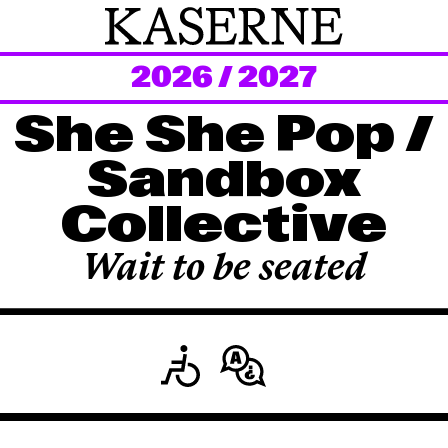
2026 / 2027
Newsletter
She She Pop /
KaBar/ZischBar
Sandbox
Collective
Über uns
Wait to be seated
Residenzen
Mitmachen