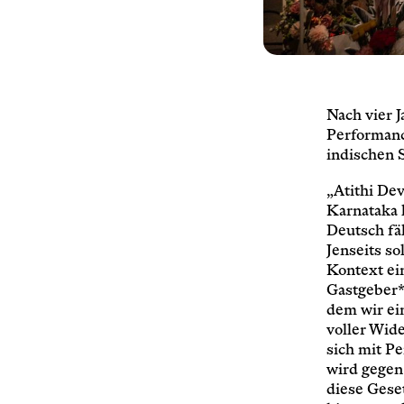
Nach vier J
Performanc
indischen 
„Atithi Dev
Karnataka l
Deutsch fäl
Jenseits so
Kontext ei
Gastgeber*
dem wir ei
voller Wide
sich mit P
wird gegen
diese Geset