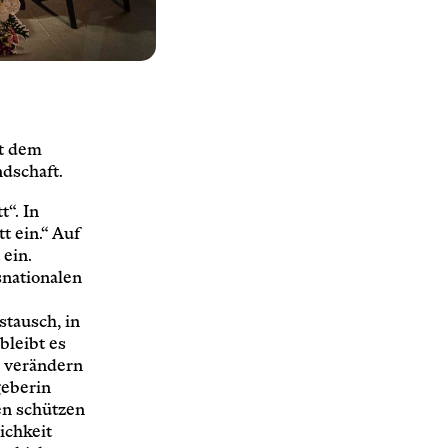
it dem
ndschaft.
t“. In
tt ein.“ Auf
 ein.
snationalen
stausch, in
bleibt es
n verändern
geberin
en schützen
ichkeit