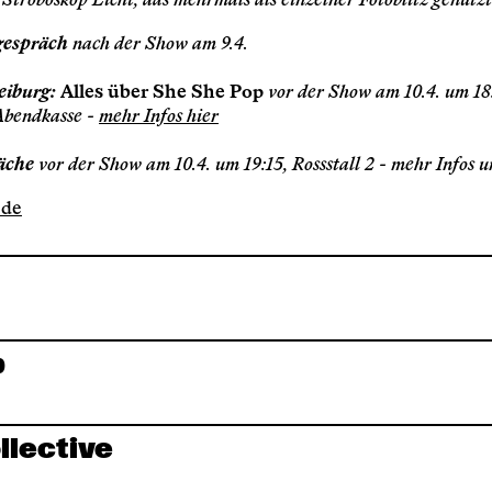
 Stroboskop Licht, das mehrmals als einzelner Fotoblitz genutz
gespräch
nach der Show am 9.4.
eiburg:
Alles über She She Pop
vor der Show am 10.4. um 18
Abendkasse -
mehr Infos hier
äche
vor der Show am 10.4. um 19:15, Rossstall 2 - mehr Infos 
.de
p
llective